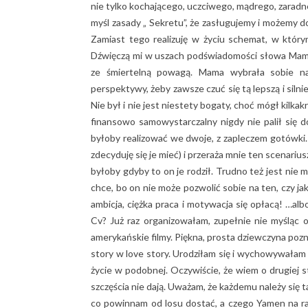
nie tylko kochającego, uczciwego, mądrego, zarad
myśl zasady „ Sekretu”, że zasługujemy i możemy d
Zamiast tego realizuję w życiu schemat, w któr
Dźwięczą mi w uszach podświadomości słowa Mamy
ze śmiertelną powagą. Mama wybrała sobie na
perspektywy, żeby zawsze czuć się tą lepszą i silni
Nie był i nie jest niestety bogaty, choć mógł kilk
finansowo samowystarczalny nigdy nie palił się 
byłoby realizować we dwoje, z zapleczem gotówki. 
zdecyduję się je mieć) i przeraża mnie ten scenariu
byłoby gdyby to on je rodził. Trudno też jest nie m
chce, bo on nie może pozwolić sobie na ten, czy ja
ambicja, ciężka praca i motywacja się opłacą! …al
Cv? Już raz organizowałam, zupełnie nie myśląc 
amerykańskie filmy. Piękna, prosta dziewczyna poznaje
story w love story. Urodziłam się i wychowywałam w
życie w podobnej. Oczywiście, że wiem o drugiej s
szczęścia nie dają. Uważam, że każdemu należy się t
co powinnam od losu dostać, a czego Yamen na raz