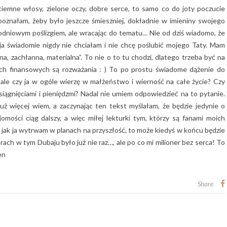
 ciemne włosy, zielone oczy, dobre serce, to samo co do joty poczucie
oznałam, żeby było jeszcze śmieszniej, dokładnie w imieniny swojego
nodniowym poślizgiem, ale wracając do tematu… Nie od dziś wiadomo, że
a świadomie nigdy nie chciałam i nie chcę poślubić mojego Taty. Mam
a, zachłanna, materialna”. To nie o to tu chodzi, dlatego trzeba być na
kach finansowych są rozważania : ) To po prostu świadome dążenie do
, ale czy ja w ogóle wierzę w małżeństwo i wierność na całe życie? Czy
siągnięciami i pieniędzmi? Nadal nie umiem odpowiedzieć na to pytanie.
już więcej wiem, a zaczynając ten tekst myślałam, że będzie jedynie o
omości ciąg dalszy, a więc miłej lekturki tym, którzy są fanami moich
i jak ja wytrwam w planach na przyszłość, to może kiedyś w końcu będzie
erach w tym Dubaju było już nie raz…, ale po co mi milioner bez serca! To
en
Share