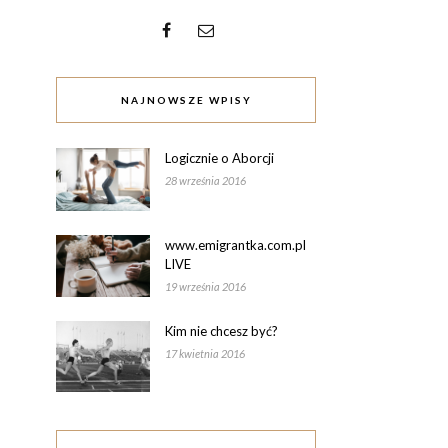
NAJNOWSZE WPISY
Logicznie o Aborcji
28 września 2016
www.emigrantka.com.pl
LIVE
19 września 2016
Kim nie chcesz być?
17 kwietnia 2016