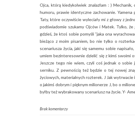
Ojca, którą kiedykolwiek znalazłam : ) Mechanik,
humoru, prawie identyczne zachowanie. Yamena p
Taty, które oczywiście wyleciały mi z głowy z jed
podświadomie szukamy Ojców i Matek. Tylko, że j
gdzieś, że ktoś sobie pomyśli ”jaka ona wyrachowan
bieżąco z moim pisaniem, bo nie tylko o rozter
scenariusza życia, jaki się samemu sobie napisało
umiem bezinteresownie dzielić się z kimś swoimi o
Jeszcze tego nie wiem, czyli coś jednak o sobie 
serniku. Z pewnością też będzie o tej nowej znaj
życiowych, materialnych rozterek. J Jak wytrwacie 
o jakimś dobrym i pięknym milionerze J, bo o milion
byłby też wybrakowany scenariusz na życie. Y- Am
Brak komentarzy