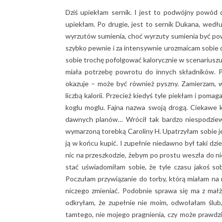
Dziś upiekłam sernik. I jest to podwójny powód d
upiekłam. Po drugie, jest to sernik Dukana, wedł
wyrzutów sumienia, choć wyrzuty sumienia być powi
szybko pewnie i za intensywnie urozmaicam sobie d
sobie trochę pofolgować kalorycznie w scenariusz
miała potrzebę powrotu do innych składników. P
okazuje – może być również pyszny. Zamierzam, w
liczbą kalorii. Przecież kiedyś tyle piekłam i pom
koglu moglu. Fajna nazwa swoją drogą. Ciekawe 
dawnych planów… Wrócił tak bardzo niespodziew
wymarzoną torebką Caroliny H. Upatrzyłam sobie je
ją w końcu kupić. I zupełnie niedawno był taki dzie
nic na przeszkodzie, żebym po prostu weszła do ni
stać uświadomiłam sobie, że tyle czasu jakoś sobi
Poczułam przywiązanie do torby, którą miałam na r
niczego zmieniać. Podobnie sprawa się ma z mał
odkryłam, że zupełnie nie moim, odwołałam ślub
tamtego, nie mojego pragnienia, czy może prawdziw