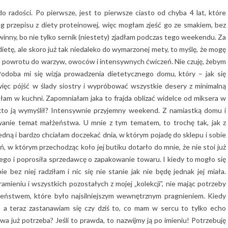
o radości. Po pierwsze, jest to pierwsze ciasto od chyba 4 lat, które
ug przepisu z diety proteinowej, więc mogłam zjeść go ze smakiem, bez
nny, bo nie tylko sernik (niestety) zjadłam podczas tego weekendu. Za
ietę, ale skoro już tak niedaleko do wymarzonej mety, to myślę, że mogę
u powrotu do warzyw, owoców i intensywnych ćwiczeń. Nie czuję, żebym
odoba mi się wizja prowadzenia dietetycznego domu, który – jak się
ięc pójść w ślady siostry i wypróbować wszystkie desery z minimalną
agałam w kuchni. Zapomniałam jaka to frajda oblizać widelce od miksera w
kto ją wymyślił? Intensywnie przyjemny weekend. Z namiastką domu i
anie temat małżeństwa. U mnie z tym tematem, to trochę tak, jak z
dną i bardzo chciałam doczekać dnia, w którym pojadę do sklepu i sobie
ń, w którym przechodząc koło jej butiku dotarło do mnie, że nie stoi już
ego i poprosiła sprzedawcę o zapakowanie towaru. I kiedy to mogło się
e bez niej radziłam i nic się nie stanie jak nie będę jednak jej miała.
amieniu i wszystkich pozostałych z mojej „kolekcji”, nie mając potrzeby
żeństwem, które było najsilniejszym wewnętrznym pragnieniem. Kiedy
, a teraz zastanawiam się czy dziś to, co mam w sercu to tylko echo
a już potrzeba? Jeśli to prawda, to nazwijmy ją po imieniu! Potrzebuję