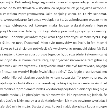
nego męża. Potrzebuję bogatego męża. I nawet wypowiadając te słowa w
ostać od Wszechświata wszystko, co najlepsze, czuję się jakoś okropnie.
ym zostałam zaprogramowana. Jako socjolog wiem, co to zły schemat.
, wypowiedziane żartem, a wygląda na to, że zakodowane przeze mnie
 męża chłopaka, od którego miała lepsze wykształcenie i lepsze
ejszą. Oczywiście Tato był do tego dobry, pracowity, przystojny i wesoły.
akrotnie. Podobnie jak każdy męski wzór tego archetypu w moim życiu. Typ
do ślubu ze mną. Dlaczego? Mam tyle pomysłów na życie, które łatwiej
Zawsze też chciałam poświęcić się wychowaniu gromadki dzieci jak (już
sz z mężem, który zarabia połowę tego, co ja, bo rozsądniej i ekonomicznej
óc pójść do ulubionej restauracji, czy pojechać na wakacje tam gdzie się
kikolwiek akurat, wydatek. Oczywiście, może nie być tak zawsze, bo jego
bo i nie… i co wtedy? Będę żywicielką rodziny? Czy będę organizować mu
o sobie. Nie odnalazłam zupełnie w tym szczęścia. To pewnie przez te
 księcia z bajki albo z prominentnej rodziny i jej życie zamienia się z bad
 rodzinie z problemem braku wystarczającej ilości pieniędzy i boję się o
tronie medalu, że pieniądze to nie wszystko. Nie zgadzam się jednak, że
akie życie o jakim marzy, a ja dokładnie wiem jak moje powinno wyglądać i
ie dać mi nie może. Swoją drogą, to jest najdoskonalsza kopia mojego