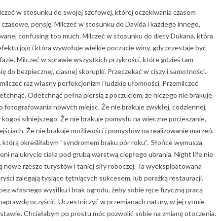
Milczeć w stosunku do swojej szefowej, której oczekiwania czasem
y czasowe, pensję. Milczeć w stosunku do Davida i każdego innego,
twane, confusing too much. Milczeć w stosunku do diety Dukana, która
ektu jojo i która wywołuje wielkie poczucie winy, gdy przestaje być
azie. Milczeć w sprawie wszystkich przykrości, które gdzieś tam
ię do bezpiecznej, ciasnej skorupki. Przeczekać w ciszy i samotności.
milczeć raz własny perfekcjonizm i ludzkie ułomności. Przemilczeć
etchnąć. Odetchnąć pełna piersią z poczuciem, że niczego nie brakuje.
o fotografowania nowych miejsc. Że nie brakuje zwykłej, codziennej,
y kogoś silniejszego. Że nie brakuje pomysłu na wieczne pocieszanie,
jściach. Że nie brakuje możliwości i pomysłów na realizowanie marzeń,
, którą określiłabym “syndromem braku pór roku”. Słońce wymusza
ni na ukrycie ciała pod grubą warstwą ciepłego ubrania. Night life nie
 nowe rzesze turystów i taniej siły roboczej. Ta wyeksploatowana
ryści zalegają tysiące tętniących sukcesem, lub porażką restauracji.
bez własnego wysiłku i brak ogrodu, żeby sobie ręce fizyczną pracą
ś naprawdę oczyścić. Uczestniczyć w przemianach natury, w jej rytmie
 w stawie. Chciałabym po prostu móc pozwolić sobie na zmianę otoczenia.