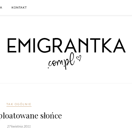
CA
KONTAKT
TAK OGÓLNIE
loatowane słońce
27 kwietnia 2011