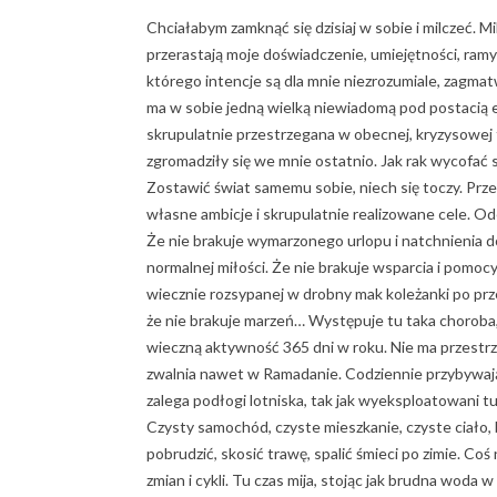
Chciałabym zamknąć się dzisiaj w sobie i milczeć. 
przerastają moje doświadczenie, umiejętności, ram
którego intencje są dla mnie niezrozumiale, zagma
ma w sobie jedną wielką niewiadomą pod postacią ef
skrupulatnie przestrzegana w obecnej, kryzysowej f
zgromadziły się we mnie ostatnio. Jak rak wycofać s
Zostawić świat samemu sobie, niech się toczy. Prze
własne ambicje i skrupulatnie realizowane cele. Od
Że nie brakuje wymarzonego urlopu i natchnienia d
normalnej miłości. Że nie brakuje wsparcia i pomoc
wiecznie rozsypanej w drobny mak koleżanki po prze
że nie brakuje marzeń… Występuje tu taka choroba
wieczną aktywność 365 dni w roku. Nie ma przestrze
zwalnia nawet w Ramadanie. Codziennie przybywają
zalega podłogi lotniska, tak jak wyeksploatowani tu
Czysty samochód, czyste mieszkanie, czyste ciało, 
pobrudzić, skosić trawę, spalić śmieci po zimie. Co
zmian i cykli. Tu czas mija, stojąc jak brudna woda