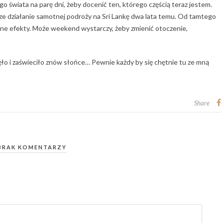
go świata na parę dni, żeby docenić ten, którego częścią teraz jestem.
 działanie samotnej podroży na Sri Lankę dwa lata temu. Od tamtego
wne efekty. Może weekend wystarczy, żeby zmienić otoczenie,
ęło i zaświeciło znów słońce… Pewnie każdy by się chętnie tu ze mną
Share
BRAK KOMENTARZY