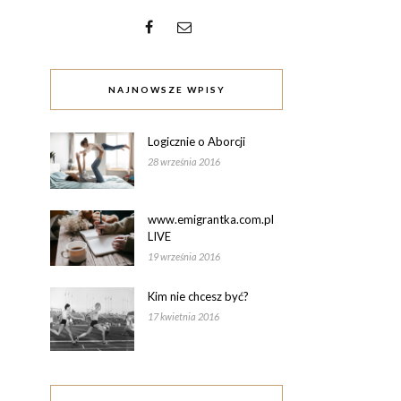
NAJNOWSZE WPISY
Logicznie o Aborcji
28 września 2016
www.emigrantka.com.pl
LIVE
19 września 2016
Kim nie chcesz być?
17 kwietnia 2016