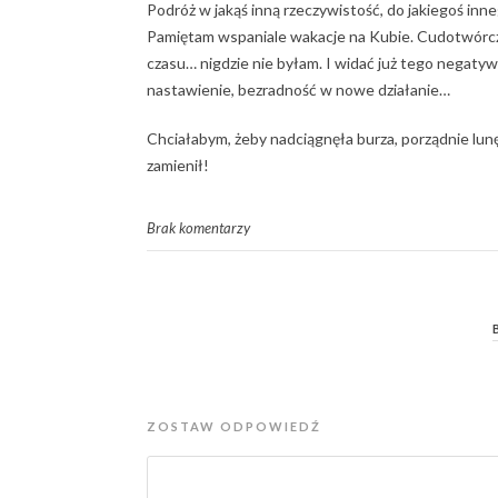
Podróż w jakąś inną rzeczywistość, do jakiegoś inne
Pamiętam wspaniale wakacje na Kubie. Cudotwórcze
czasu… nigdzie nie byłam. I widać już tego negaty
nastawienie, bezradność w nowe działanie…
Chciałabym, żeby nadciągnęła burza, porządnie lun
zamienił!
Brak komentarzy
ZOSTAW ODPOWIEDŹ