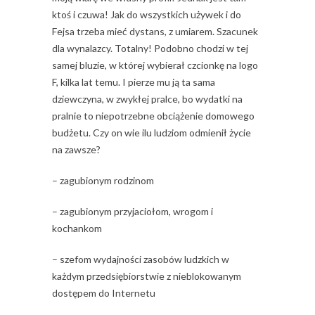
ktoś i czuwa! Jak do wszystkich używek i do
Fejsa trzeba mieć dystans, z umiarem. Szacunek
dla wynalazcy. Totalny! Podobno chodzi w tej
samej bluzie, w której wybierał czcionkę na logo
F, kilka lat temu. I pierze mu ją ta sama
dziewczyna, w zwykłej pralce, bo wydatki na
pralnie to niepotrzebne obciążenie domowego
budżetu. Czy on wie ilu ludziom odmienił życie
na zawsze?
– zagubionym rodzinom
– zagubionym przyjaciołom, wrogom i
kochankom
– szefom wydajności zasobów ludzkich w
każdym przedsiębiorstwie z nieblokowanym
dostępem do Internetu