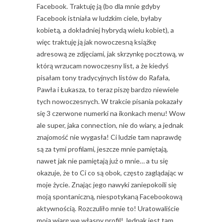
Facebook. Traktuję ją (bo dla mnie gdyby
Facebook istniała w ludzkim ciele, byłaby
kobietą, a dokładniej hybrydą wielu kobiet), a
więc traktuję ją jak nowoczesną książkę
adresową ze zdjęciami, jak skrzynkę pocztową, w
którą wrzucam nowoczesny list, a że kiedyś
pisałam tony tradycyjnych listów do Rafała,
Pawła i Łukasza, to teraz piszę bardzo niewiele
tych nowoczesnych. W trakcie pisania pokazały
się 3 czerwone numerki na ikonkach menu! Wow
ale super, jaka connection, nie do wiary, a jednak
znajomość nie wygasła! Ci ludzie tam naprawdę
są za tymi profilami, jeszcze mnie pamiętają,
nawet jak nie pamiętają już o mnie… a tu się
okazuje, że to Ci co są obok, często zaglądając w
moje życie. Znając jego nawyki zaniepokoili się
moją spontaniczną, niespotykaną Facebookową
aktywnością. Rozczuliło mnie to! Uratowaliście
moją wiarę we własny profil! Jednak jest tam