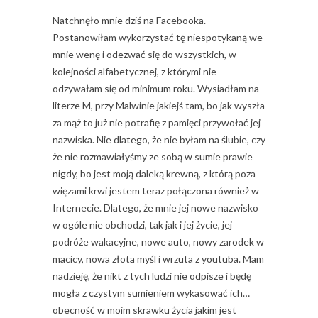
Natchnęło mnie dziś na Facebooka.
Postanowiłam wykorzystać tę niespotykaną we
mnie wenę i odezwać się do wszystkich, w
kolejności alfabetycznej, z którymi nie
odzywałam się od minimum roku. Wysiadłam na
literze M, przy Malwinie jakiejś tam, bo jak wyszła
za mąż to już nie potrafię z pamięci przywołać jej
nazwiska. Nie dlatego, że nie byłam na ślubie, czy
że nie rozmawiałyśmy ze sobą w sumie prawie
nigdy, bo jest moją daleką krewną, z którą poza
więzami krwi jestem teraz połączona również w
Internecie. Dlatego, że mnie jej nowe nazwisko
w ogóle nie obchodzi, tak jak i jej życie, jej
podróże wakacyjne, nowe auto, nowy zarodek w
macicy, nowa złota myśl i wrzuta z youtuba. Mam
nadzieję, że nikt z tych ludzi nie odpisze i będę
mogła z czystym sumieniem wykasować ich…
obecność w moim skrawku życia jakim jest