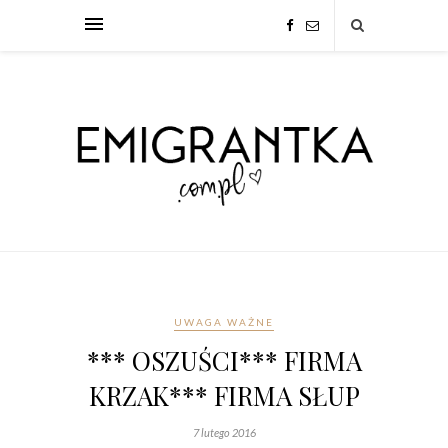
UWAGA WAŻNE
*** OSZUŚCI*** FIRMA
KRZAK*** FIRMA SŁUP
7 lutego 2016