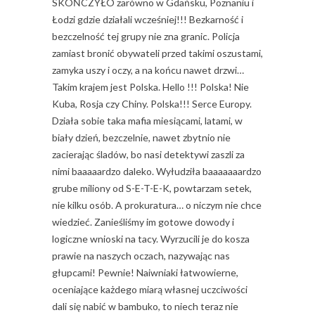
SKOŃCZYŁO zarówno w Gdańsku, Poznaniu i
Łodzi gdzie działali wcześniej!!! Bezkarność i
bezczelność tej grupy nie zna granic. Policja
zamiast bronić obywateli przed takimi oszustami,
zamyka uszy i oczy, a na końcu nawet drzwi…
Takim krajem jest Polska. Hello !!! Polska! Nie
Kuba, Rosja czy Chiny. Polska!!! Serce Europy.
Działa sobie taka mafia miesiącami, latami, w
biały dzień, bezczelnie, nawet zbytnio nie
zacierając śladów, bo nasi detektywi zaszli za
nimi baaaaardzo daleko. Wyłudziła baaaaaaardzo
grube miliony od S-E-T-E-K, powtarzam setek,
nie kilku osób. A prokuratura… o niczym nie chce
wiedzieć. Zanieśliśmy im gotowe dowody i
logiczne wnioski na tacy. Wyrzucili je do kosza
prawie na naszych oczach, nazywając nas
głupcami! Pewnie! Naiwniaki łatwowierne,
oceniające każdego miarą własnej uczciwości
dali się nabić w bambuko, to niech teraz nie