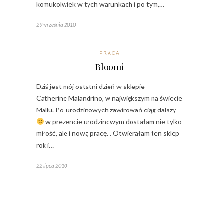
komukolwiek w tych warunkach i po tym,…
29 września 2010
PRACA
Bloomi
Dziś jest mój ostatni dzień w sklepie
Catherine Malandrino, w największym na świecie
Mallu. Po-urodzinowych zawirowań ciąg dalszy
w prezencie urodzinowym dostałam nie tylko
miłość, ale i nową pracę… Otwierałam ten sklep
rok i…
22 lipca 2010