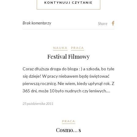
KONTYNUUJ CZYTANIE
Brak komentarzy
Share
NAUKA
PRACA
Festival Filmowy
Coraz dłuższa droga do bloga : ) a szkoda, bo tyle
się dzieje! W pracy niebawem będę świętować
pierwszą rocznicę. Nie wiem, kiedy upłynął rok. Z
365 dni, może 10 było nudnych czy leniwych.…
25 października 2011
PRACA
Cosmo… s