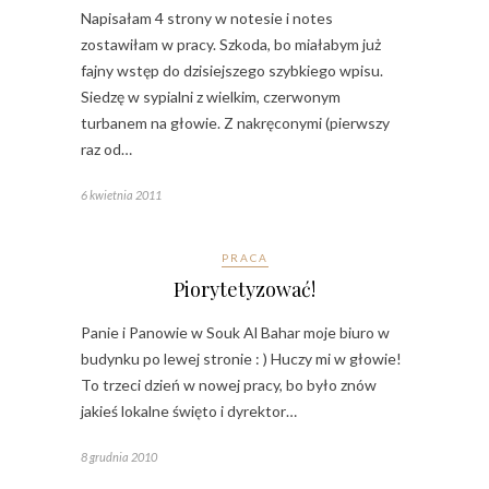
Napisałam 4 strony w notesie i notes
zostawiłam w pracy. Szkoda, bo miałabym już
fajny wstęp do dzisiejszego szybkiego wpisu.
Siedzę w sypialni z wielkim, czerwonym
turbanem na głowie. Z nakręconymi (pierwszy
raz od…
6 kwietnia 2011
PRACA
Piorytetyzować!
Panie i Panowie w Souk Al Bahar moje biuro w
budynku po lewej stronie : ) Huczy mi w głowie!
To trzeci dzień w nowej pracy, bo było znów
jakieś lokalne święto i dyrektor…
8 grudnia 2010