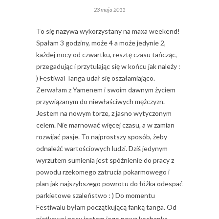
23 maja 2011
To się nazywa wykorzystany na maxa weekend!
Spałam 3 godziny, może 4 a może jedynie 2,
każdej nocy od czwartku, resztę czasu tańcząc,
przegadując i przytulając się w końcu jak należy :
) Festiwal Tanga udał się oszałamiająco.
Zerwałam z Yamenem i swoim dawnym życiem
przywiązanym do niewłaściwych mężczyzn.
Jestem na nowym torze, z jasno wytyczonym
celem. Nie marnować więcej czasu, a w zamian
rozwijać pasje. To najprostszy sposób, żeby
odnaleźć wartościowych ludzi. Dziś jedynym
wyrzutem sumienia jest spóźnienie do pracy z
powodu rzekomego zatrucia pokarmowego i
plan jak najszybszego powrotu do łóżka odespać
parkietowe szaleństwo : ) Do momentu
Festiwalu byłam początkującą fanką tanga. Od
piątkowej nocy jestem jego nową kochanką.