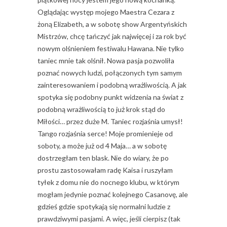
Oglądając występ mojego Maestra Cezara z
żoną Elizabeth, a w sobotę show Argentyńskich
Mistrzów, chcę tańczyć jak najwięcej i za rok być
nowym olśnieniem festiwalu Hawana. Nie tylko
taniec mnie tak olśnił. Nowa pasja pozwoliła
poznać nowych ludzi, połączonych tym samym
zainteresowaniem i podobną wrażliwością. A jak
spotyka się podobny punkt widzenia na świat z
podobną wrażliwością to już krok stąd do
Miłości… przez duże M. Taniec rozjaśnia umysł!
Tango rozjaśnia serce! Moje promienieje od
soboty, a może już od 4 Maja… a w sobotę
dostrzegłam ten blask. Nie do wiary, że po
prostu zastosowałam radę Kaisa i ruszyłam
tyłek z domu nie do nocnego klubu, w którym
mogłam jedynie poznać kolejnego Casanovę, ale
gdzieś gdzie spotykają się normalni ludzie z
prawdziwymi pasjami. A więc, jeśli cierpisz (tak