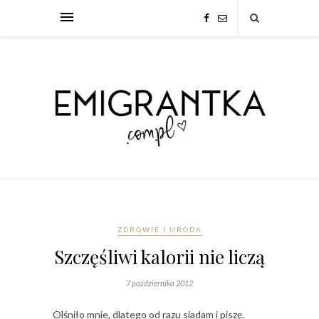
ZDROWIE I URODA
Szczęśliwi kalorii nie liczą
7 października 2012
Olśniło mnie, dlatego od razu siadam i piszę.