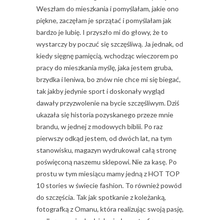
Weszłam do mieszkania i pomyślałam, jakie ono
piękne, zaczęłam je sprzątać i pomyślałam jak
bardzo je lubię. I przyszło mi do głowy, że to
wystarczy by poczuć się szczęśliwą. Ja jednak, od
kiedy sięgnę pamięcią, wchodząc wieczorem po
pracy do mieszkania myślę, jaka jestem gruba,
brzydka i leniwa, bo znów nie chce mi się biegać,
tak jakby jedynie sport i doskonały wygląd
dawały przyzwolenie na bycie szczęśliwym. Dziś
ukazała się historia pozyskanego przeze mnie
brandu, w jednej z modowych biblii. Po raz
pierwszy odkąd jestem, od dwóch lat, na tym
stanowisku, magazyn wydrukował całą stronę
poświęconą naszemu sklepowi. Nie za kasę. Po
prostu w tym miesiącu mamy jedną z HOT TOP
10 stories w świecie fashion. To również powód
do szczęścia. Tak jak spotkanie z koleżanką,
fotografką z Omanu, która realizując swoją pasję,