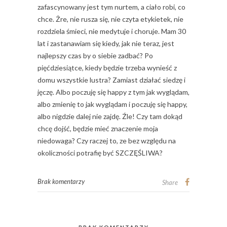
zafascynowany jest tym nurtem, a ciało robi, co
chce. Żre, nie rusza się, nie czyta etykietek, nie
rozdziela śmieci, nie medytuje i choruje. Mam 30
lat i zastanawiam się kiedy, jak nie teraz, jest
najlepszy czas by o siebie zadbać? Po
pięćdziesiątce, kiedy będzie trzeba wynieść z
domu wszystkie lustra? Zamiast działać siedzę i
jęczę. Albo poczuję się happy z tym jak wyglądam,
albo zmienię to jak wyglądam i poczuję się happy,
albo nigdzie dalej nie zajdę. Źle! Czy tam dokąd
chcę dojść, będzie mieć znaczenie moja
niedowaga? Czy raczej to, ze bez względu na
okoliczności potrafię być SZCZĘŚLIWA?
Brak komentarzy
Share