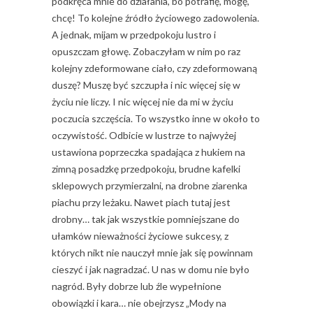
podkręca mnie do działania, bo potrafię, mogę,
chcę! To kolejne źródło życiowego zadowolenia.
A jednak, mijam w przedpokoju lustro i
opuszczam głowę. Zobaczyłam w nim po raz
kolejny zdeformowane ciało, czy zdeformowaną
duszę? Muszę być szczupła i nic więcej się w
życiu nie liczy. I nic więcej nie da mi w życiu
poczucia szczęścia. To wszystko inne w około to
oczywistość. Odbicie w lustrze to najwyżej
ustawiona poprzeczka spadająca z hukiem na
zimną posadzkę przedpokoju, brudne kafelki
sklepowych przymierzalni, na drobne ziarenka
piachu przy leżaku. Nawet piach tutaj jest
drobny… tak jak wszystkie pomniejszane do
ułamków nieważności życiowe sukcesy, z
których nikt nie nauczył mnie jak się powinnam
cieszyć i jak nagradzać. U nas w domu nie było
nagród. Były dobrze lub źle wypełnione
obowiązki i kara… nie obejrzysz „Mody na