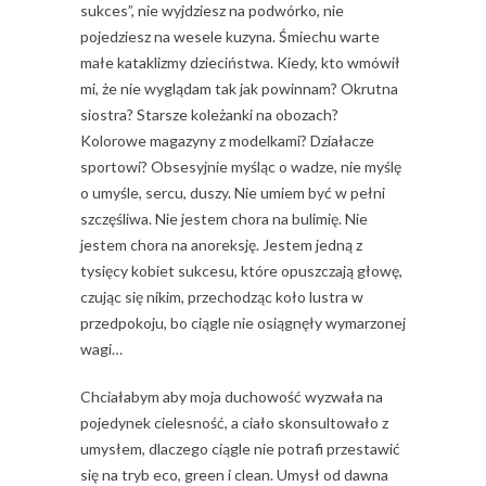
sukces”, nie wyjdziesz na podwórko, nie
pojedziesz na wesele kuzyna. Śmiechu warte
małe kataklizmy dzieciństwa. Kiedy, kto wmówił
mi, że nie wyglądam tak jak powinnam? Okrutna
siostra? Starsze koleżanki na obozach?
Kolorowe magazyny z modelkami? Działacze
sportowi? Obsesyjnie myśląc o wadze, nie myślę
o umyśle, sercu, duszy. Nie umiem być w pełni
szczęśliwa. Nie jestem chora na bulimię. Nie
jestem chora na anoreksję. Jestem jedną z
tysięcy kobiet sukcesu, które opuszczają głowę,
czując się nikim, przechodząc koło lustra w
przedpokoju, bo ciągle nie osiągnęły wymarzonej
wagi…
Chciałabym aby moja duchowość wyzwała na
pojedynek cielesność, a ciało skonsultowało z
umysłem, dlaczego ciągle nie potrafi przestawić
się na tryb eco, green i clean. Umysł od dawna