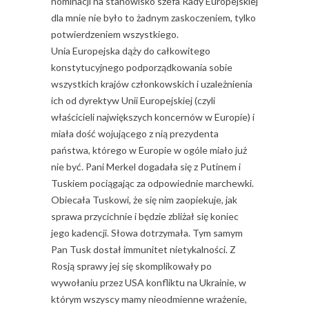
nominacji na stanowisko szefa Rady Europejskiej
dla mnie nie było to żadnym zaskoczeniem, tylko
potwierdzeniem wszystkiego.
Unia Europejska dąży do całkowitego
konstytucyjnego podporządkowania sobie
wszystkich krajów członkowskich i uzależnienia
ich od dyrektyw Unii Europejskiej (czyli
właścicieli największych koncernów w Europie) i
miała dość wojującego z nią prezydenta
państwa, którego w Europie w ogóle miało już
nie być. Pani Merkel dogadała się z Putinem i
Tuskiem pociągając za odpowiednie marchewki.
Obiecała Tuskowi, że się nim zaopiekuje, jak
sprawa przycichnie i będzie zbliżał się koniec
jego kadencji. Słowa dotrzymała. Tym samym
Pan Tusk dostał immunitet nietykalności. Z
Rosją sprawy jej się skomplikowały po
wywołaniu przez USA konfliktu na Ukrainie, w
którym wszyscy mamy nieodmienne wrażenie,