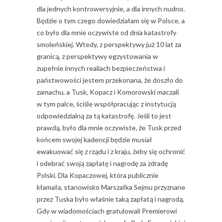
dla jednych kontrowersyjnie, a dla innych nudno.
Będzie o tym czego dowiedziałam się w Polsce, a
co było dla mnie oczywiste od dnia katastrofy
smoleńskiej. Wtedy, z perspektywy już 10 lat za
granicą, z perspektywy egzystowania w
zupełnie innych realiach bezpieczeństwa i
państwowości jestem przekonana, że doszło do
zamachu, a Tusk, Kopacz i Komorowski maczali
w tym palce, ściśle współpracując z instytucją
odpowiedzialną za tą katastrofę. Jeśli to jest
prawdą, było dla mnie oczywiste, że Tusk przed
końcem swojej kadencji będzie musiał
ewakuować się z rządu i z kraju, żeby się ochronić
i odebrać swoją zapłatę i nagrodę za zdradę
Polski. Dla Kopaczowej, która publicznie
kłamała, stanowisko Marszałka Sejmu przyznane
przez Tuska było właśnie taką zapłatą i nagrodą.
Gdy w wiadomościach gratulowali Premierowi